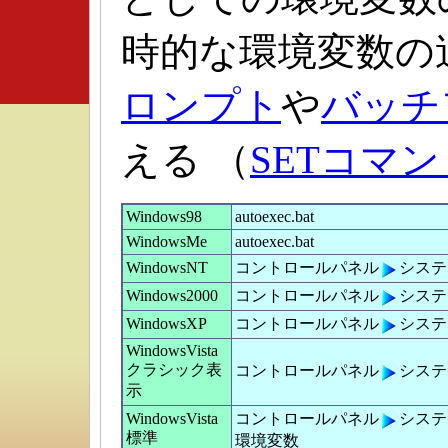
時的な環境変数の
ロンプト
や
バッチ
える （
SETコマン
Windows98
autoexec.bat
WindowsMe
autoexec.bat
WindowsNT
コントロールパネル
システ
Windows2000
コントロールパネル
システ
WindowsXP
コントロールパネル
システ
WindowsVista
クラシック表
コントロールパネル
システ
示
WindowsVista
コントロールパネル
システ
標準
環境変数