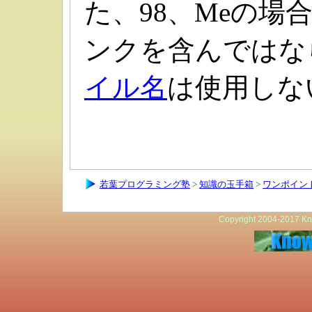
た、98、Meの場
ンクを含んではな
イル名
は使用しな
若葉プログラミング塾
>
知識の玉手箱
>
ワンポイント
Copyright 2004-2017 Kno